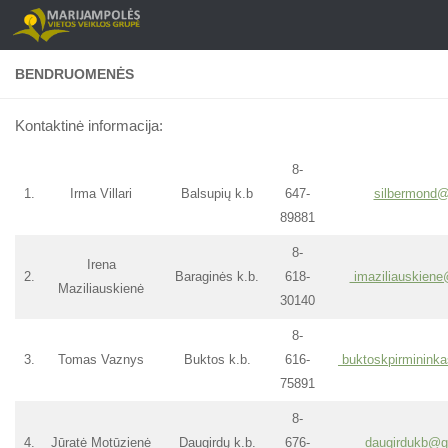
Skip to content
BENDRUOMENĖS
Kontaktinė informacija:
8-
1.
Irma Villari
Balsupių k.b
647-
silbermond@
89881
8-
Irena
2.
Baraginės k.b.
618-
imaziliauskien
Maziliauskienė
30140
8-
3.
Tomas Vaznys
Buktos k.b.
616-
buktoskpirminink
75891
8-
4.
Jūratė Motūzienė
Daugirdų k.b.
676-
daugirdukb@g