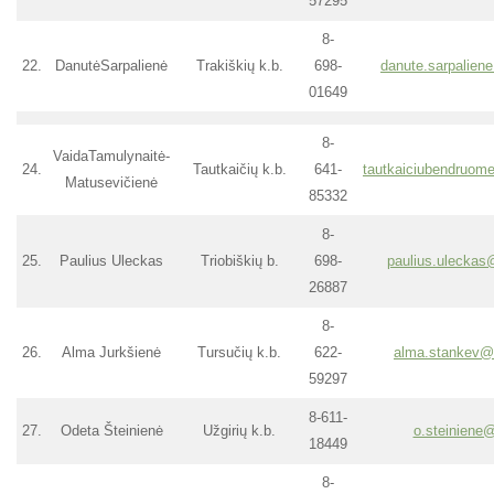
57295
8-
22.
DanutėSarpalienė
Trakiškių k.b.
698-
danute.sarpalie
01649
8-
VaidaTamulynaitė-
24.
Tautkaičių k.b.
641-
tautkaiciubendruo
Matusevičienė
85332
8-
25.
Paulius Uleckas
Triobiškių b.
698-
paulius.ulecka
26887
8-
26.
Alma Jurkšienė
Tursučių k.b.
622-
alma.stankev@
59297
8-611-
27.
Odeta Šteinienė
Užgirių k.b.
o.steiniene@
18449
8-