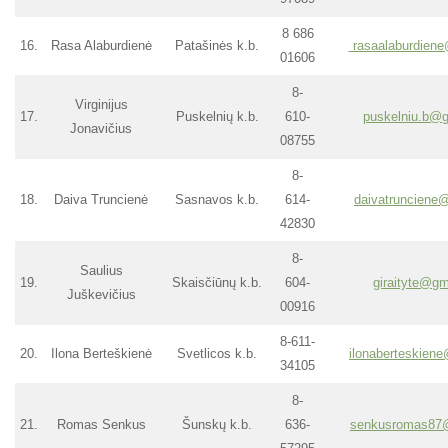
8 686
16.
Rasa Alaburdienė
Patašinės k.b.
rasaalaburdien
01606
8-
Virginijus
17.
Puskelnių k.b.
610-
puskelniu.b@
Jonavičius
08755
8-
18.
Daiva Truncienė
Sasnavos k.b.
614-
daivatrunciene
42830
8-
Saulius
19.
Skaisčiūnų k.b.
604-
giraityte@g
Juškevičius
00916
8-611-
20.
Ilona Berteškienė
Svetlicos k.b.
ilonaberteskien
34105
8-
21.
Romas Senkus
Šunskų k.b.
636-
senkusromas87