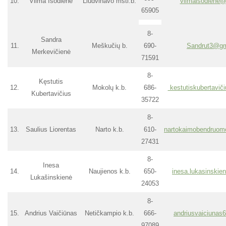
10.
Vilma Isodienė
Liudvinavo mstl.b.
vilmaisodiene
65905
8-
Sandra
11.
Meškučių b.
690-
Sandrut3@gm
Merkevičienė
71591
8-
Kęstutis
12.
Mokolų k.b.
686-
kestutiskubertavi
Kubertavičius
35722
8-
13.
Saulius Liorentas
Narto k.b.
610-
nartokaimobendruo
27431
8-
Inesa
14.
Naujienos k.b.
650-
inesa.lukasinski
Lukašinskienė
24053
8-
15.
Andrius Vaičiūnas
Netičkampio k.b.
666-
andriusvaiciuna
97089