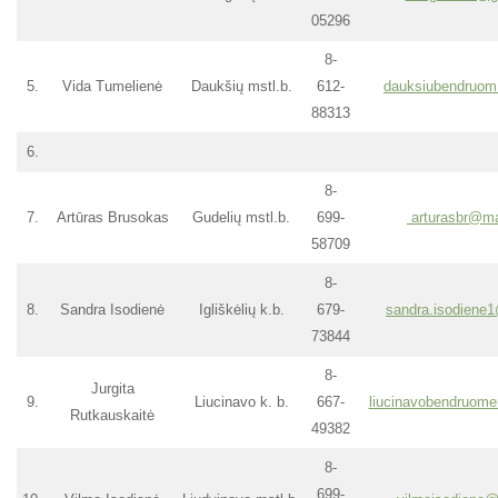
05296
8-
5.
Vida Tumelienė
Daukšių mstl.b.
612-
dauksiubendruo
88313
6.
8-
7.
Artūras Brusokas
Gudelių mstl.b.
699-
arturasbr@ma
58709
8-
8.
Sandra Isodienė
Igliškėlių k.b.
679-
sandra.isodiene
73844
8-
Jurgita
9.
Liucinavo k. b.
667-
liucinavobendruom
Rutkauskaitė
49382
8-
699-