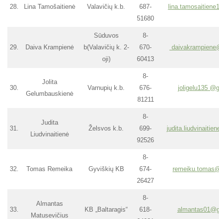
28.
Lina Tamošaitienė
Valavičių k.b.
687-
lina.tamosaitien
51680
Sūduvos
8-
29.
Daiva Krampienė
b(Valavičių k. 2-
670-
daivakrampiene
oji)
60413
8-
Jolita
30.
Varnupių k.b.
676-
joligelu135 @
Gelumbauskienė
81211
8-
Judita
31.
Želsvos k.b.
699-
judita.liudvinaiti
Liudvinaitienė
92526
8-
32.
Tomas Remeika
Gyviškių KB
674-
remeiku.tomas
26427
8-
Almantas
33.
KB „Baltaragis“
618-
almantas01@g
Matusevičius