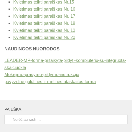
Kvietimas teikti paraiškas Nr.15
Kvietimas teikti paraiškas Nr. 16
Kvietimas teikti paraiškas Nr. 17
Kvietimas teikti paraiškas Nr. 18
Kvietimas teikti paraiškas Nr. 19
Kvietimas teikti paraiškas Nr. 20
NAUDINGOS NUORODOS
LEADER-MP-forma-pritaikyta-pildyti-kompiuteriu-su-integruota-
skaičiuokle
Mokėjimo-prašymo-pildymo-instrukcija
pavyzdine galutines ir metines ataskaitos forma
PAIEŠKA