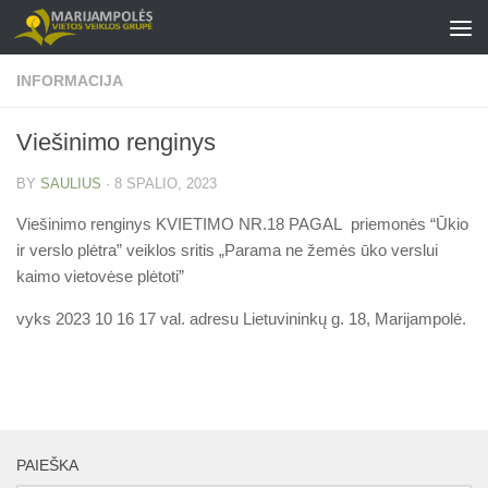
Skip to content
INFORMACIJA
Viešinimo renginys
BY
SAULIUS
·
8 SPALIO, 2023
Viešinimo renginys KVIETIMO NR.18 PAGAL priemonės “Ūkio
ir verslo plėtra” veiklos sritis „Parama ne žemės ūko verslui
kaimo vietovėse plėtoti”
vyks 2023 10 16 17 val. adresu Lietuvininkų g. 18, Marijampolė.
PAIEŠKA