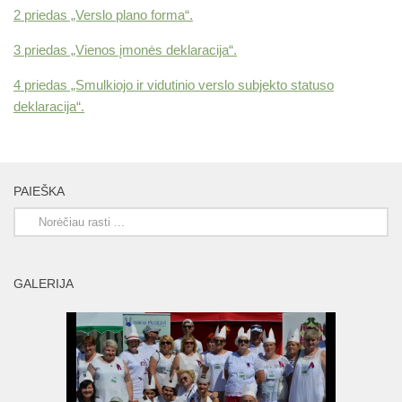
2 priedas „Verslo plano forma“.
3 priedas „Vienos įmonės deklaracija“.
4 priedas „Smulkiojo ir vidutinio verslo subjekto statuso
deklaracija“.
PAIEŠKA
GALERIJA