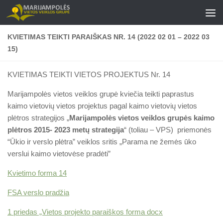
Skip to content
KVIETIMAS TEIKTI PARAIŠKAS NR. 14 (2022 02 01 – 2022 03
15)
KVIETIMAS TEIKTI VIETOS PROJEKTUS Nr. 14
Marijampolės vietos veiklos grupė kviečia teikti paprastus
kaimo vietovių vietos projektus pagal kaimo vietovių vietos
plėtros strategijos „
Marijampolės vietos veiklos grupės kaimo
plėtros 2015- 2023 metų strategija
“ (toliau – VPS) priemonės
“Ūkio ir verslo plėtra” veiklos sritis „Parama ne žemės ūko
verslui kaimo vietovėse pradėti”
Kvietimo forma 14
FSA verslo pradžia
1 priedas „Vietos projekto paraiškos forma docx