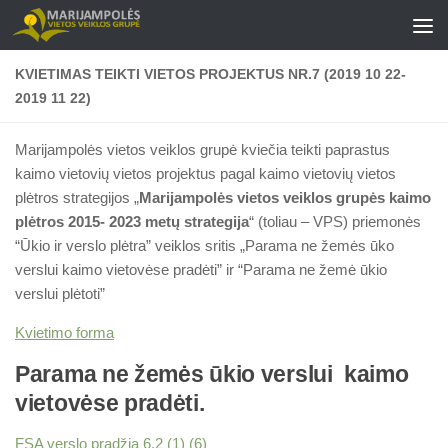
Skip to content
KVIETIMAS TEIKTI VIETOS PROJEKTUS NR.7 (2019 10 22-
2019 11 22)
Marijampolės vietos veiklos grupė kviečia teikti paprastus
kaimo vietovių vietos projektus pagal kaimo vietovių vietos
plėtros strategijos „
Marijampolės vietos veiklos grupės kaimo
plėtros 2015- 2023 metų strategija
“ (toliau – VPS) priemonės
“Ūkio ir verslo plėtra” veiklos sritis „Parama ne žemės ūko
verslui kaimo vietovėse pradėti” ir “Parama ne žemė ūkio
verslui plėtoti”
Kvietimo forma
Parama ne žemės ūkio verslui kaimo
vietovėse pradėti.
FSA verslo pradžia 6.2 (1) (6)