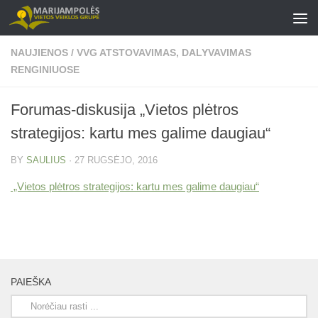
Skip to content
NAUJIENOS
/
VVG ATSTOVAVIMAS, DALYVAVIMAS
RENGINIUOSE
Forumas-diskusija „Vietos plėtros
strategijos: kartu mes galime daugiau“
BY
SAULIUS
·
27 RUGSĖJO, 2016
„Vietos plėtros strategijos: kartu mes galime daugiau“
PAIEŠKA