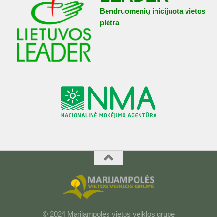
Bendruomenių inicijuota vietos
plėtra
© 2024 Marijampolės vietos veiklos grupė