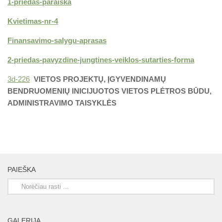
1-priedas-paraiska
Kvietimas-nr-4
Finansavimo-salygu-aprasas
2-priedas-pavyzdine-jungtines-veiklos-sutarties-forma
3d-226
VIETOS PROJEKTŲ, ĮGYVENDINAMŲ
BENDRUOMENIŲ INICIJUOTOS VIETOS PLĖTROS BŪDU,
ADMINISTRAVIMO TAISYKLĖS
PAIEŠKA
GALERIJA