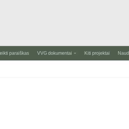
eikti paraiškas
VVG dokumentai
Kiti projektai
Naudi