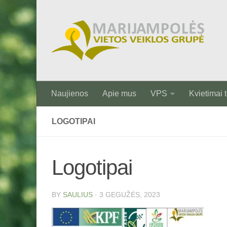
Skip to content
Naujienos
Apie mus
VPS
Kvietimai t
LOGOTIPAI
Logotipai
BY
SAULIUS
·
3 GEGUŽĖS, 2023