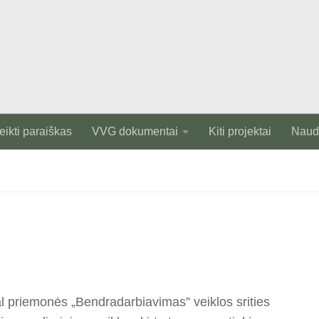
eikti paraiškas
VVG dokumentai
Kiti projektai
Naudi
priemonės „Bendradarbiavimas” veiklos srities