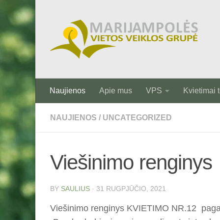
Skip to content
Naujienos
Apie mus
VPS
Kvietimai t
NAUJIENOS
/
UNCATEGORIZED
Viešinimo renginys
BY
SAULIUS
·
31 RUGPJŪČIO, 2021
Viešinimo renginys KVIETIMO NR.12 pagal 