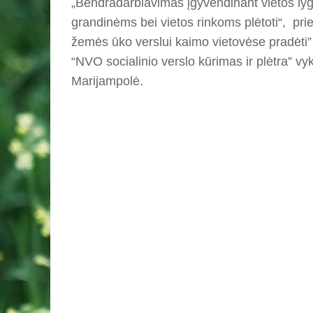
„Bendradarbiavimas įgyvendinant vietos lygi
grandinėms bei vietos rinkoms plėtoti“, prie
žemės ūko verslui kaimo vietovėse pradėti” 
“NVO socialinio verslo kūrimas ir plėtra” vy
Marijampolė.