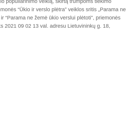
o populiarinimo veiklą, skirtą trumpoms tiekimo
monės “Ūkio ir verslo plėtra” veiklos sritis „Parama ne
ir “Parama ne žemė ūkio verslui plėtoti”, priemonės
ks 2021 09 02 13 val. adresu Lietuvininkų g. 18,