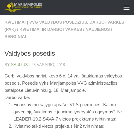
Skip to content
KVIETIMAI Į VVG VALDYBOS POSĖDŽIUS, DARBOTVARKĖS
(PAK)
/
KVIETIMAI IR DARBOTVARKĖS
/
NAUJIENOS
/
RENGINIAI
Valdybos posėdis
BY
SAULIUS
·
26 VASARIO, 2018
Gerb, valdybos nariai, kovo 6 d. 14 val. šaukiamas valdybos
posėdis. Posėdis vyks Marijampolės VVG administracijos
patalpose Lietuvininkų g. 18, Marijampolė.
Darbotvarkė:
Finansavimo sąlygų aprašo VPS priemonės „Kaimo
gyventojų švietimas ir jaunimo lyderystės ugdymas“ Nr.
LEADER-19.2-SAVA-7 vietos projektams tvirtinimas;
Kvietimo teikti vietos projektus Nr.2 tvirtinimas;